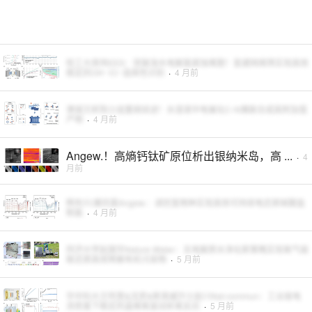
哈工大周伟EES：突破海水电解氯腐蚀难题！氢键网络筛实现高效
稳定的OH⁻/Cl⁻选择性识别
·
4 月前
港城王昕院士组重磅综述！水溶液中电催化C-N偶联合成高附加值
产物
·
4 月前
Angew.！高熵钙钛矿原位析出银纳米岛，高 ...
·
4
月前
韩布兴/康欣晨Angew.：调控氢物种实现高效可持续电还原硝酸盐
制氨
·
4 月前
同济大学赵国华Nature Water：无电解质水净化新策略实现氧气级
联还原高效降解有机污染物
·
5 月前
华中科大王鸣奎&沈彦&新南威尔士赵川Nat commun：工业级电
流密度下稳定的晶格氧驱动析氧反应
·
5 月前