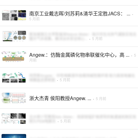
南京工业戴志晖/刘苏莉&清华王定胜JACS： ...
·
5 月前
新加坡国立大学陈瑞深Nature Water：贻贝仿生光热气凝胶实现无
菌大气水收集，解决淡水安全核心...
·
5 月前
Angew.：仿酶金属磷化物串联催化中心，高 ...
·
5
月前
何传新Angew.：中性电解液中自维持碱性微环境 助力高效电催化
硝酸盐还原制氨
·
5 月前
浙大杰青 侯阳教授Angew. ...
·
5 月前
北大郭少军教授Adv. Mater.：局部钡锰矿相诱导的氧通道机制实现
耐久PEM电解水
·
5 月前