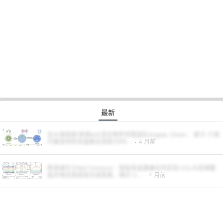
最新
吉大邹晓新/陈辉&大连化物所祁琨团队Angew. Chem.：原子-介观
尺度协同的非晶氧化铱助力PE...
·
4 月前
新南威尔士Nat Commun：铜钴双金属催化剂实现 CO₂与亚硝酸
盐共电还原高效合成尿素，揭示 C...
·
4 月前