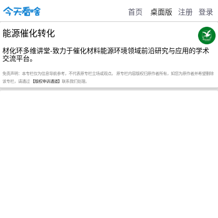
首页
桌面版
注册
登录
能源催化转化
材化环多维讲堂-致力于催化材料能源环境领域前沿研究与应用的学术
交流平台。
免责声明：本专栏仅为信息导航参考，不代表原专栏立场或观点。 原专栏内容版权归原作者所有，如您为原作者并希望删除
该专栏，请通过
【版权申诉通道】
联系我们处理。