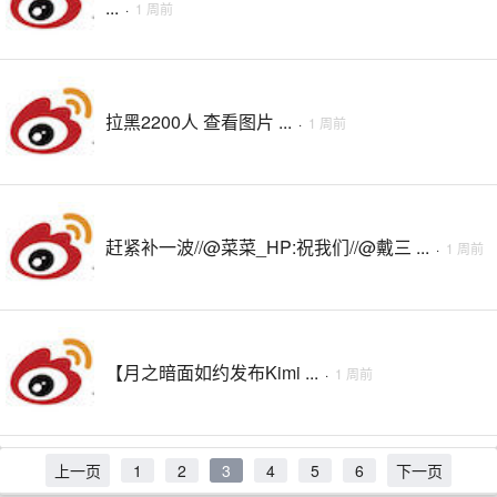
...
·
1 周前
拉黑2200人 查看图片 ...
·
1 周前
赶紧补一波//@菜菜_HP:祝我们//@戴三 ...
·
1 周前
【月之暗面如约发布Kimi ...
·
1 周前
上一页
1
2
3
4
5
6
下一页