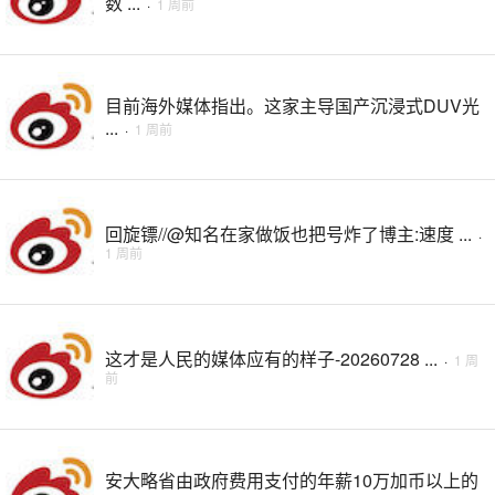
数 ...
·
1 周前
目前海外媒体指出。这家主导国产沉浸式DUV光
...
·
1 周前
回旋镖//@知名在家做饭也把号炸了博主:速度 ...
·
1 周前
这才是人民的媒体应有的样子-20260728 ...
·
1 周
前
安大略省由政府费用支付的年薪10万加币以上的