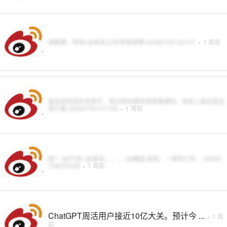
炳胜啊，哈哈//@来去之间:转发微博-20260730122147
·
1 周前
我这样的海外老游子，每次回去都安排得满满的。有些人真的是这
辈子最-20260730121729
·
1 周前
蛤？//@牛叔://@桌总:。。。//@蘸盐:是的。一审判六年。-20260
729232428
·
1 周前
ChatGPT周活用户接近10亿大关。预计今 ...
·
1 周
前