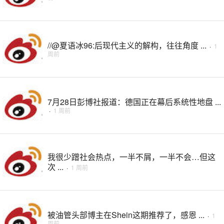
//@夏语冰96:后现代主义的解构，往往角度 ...
·
1
周前
7月28日彭博社报道：德国正在幕后系统性地盘 ...
·
1 周前
我很少蹭社会热点，一半不屑，一半不会…但这
次 ...
·
1 周前
被油管头部博主在Shein这期推荐了，感恩 ...
·
1
周前