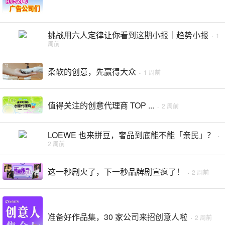
挑战用六人定律让你看到这期小报｜趋势小报
·
1
周前
柔软的创意，先赢得大众
·
1 周前
值得关注的创意代理商 TOP ...
·
2 周前
LOEWE 也来拼豆，奢品到底能不能「亲民」？
·
2 周前
这一秒剧火了，下一秒品牌剧宣疯了！
·
2 周前
准备好作品集，30 家公司来招创意人啦
·
2 周前