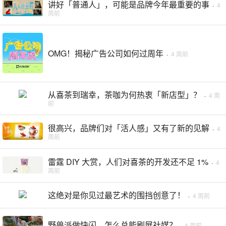
讲好「普通人」，可能是品牌今年最重要的事
·
4
周前
OMG！揭秘广告公司如何过周年
·
4 周前
从喜茶到瑞幸，茶咖为何热衷「新店型」？
·
4 周
前
很高兴，品牌们对「活人感」又有了新的见解
·
4
周前
雷霆 DIY 大赏，人们对喜茶的开发还不足 1%
·
4
周前
这绝对是你见过最艺术的围挡创意了！
·
4 周前
野兽派做快闪，怎么总能刷屏社媒？
·
4 周前