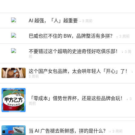
AI 越强，「人」越重要
·
3 周前
巴威也拦不住的 BW，品牌整活有多拼？
·
3 周前
不要错过这个超萌的史迪奇怪好吃俱乐部！
·
3 周
前
这个国产女包品牌，太会哄年轻人「开心」了！
·
3 周前
「零成本」借势世界杯，还是这些品牌会玩！
·
3
周前
当 AI 广告褪去新鲜感，拼的是什么？
·
3 周前