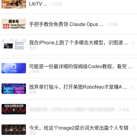
LibTV ...
·
2 月前
手把手教你免费领 Claude Opus ...
·
2 月前
我在iPhone上跑了个多模态大模型，识图速 ...
·
2
月前
可能是一份最详细的保姆级Codex教程，看完 ...
·
2 月前
放弃单打独斗，打开美图RoboNeo才是赚A ...
·
3
月前
我全程口喷，让手机 SOLO 调教好了我的龙虾后宫群
·
3 月前
今天，给这个image2提示词大佬出篇个人专辑
·
3
月前