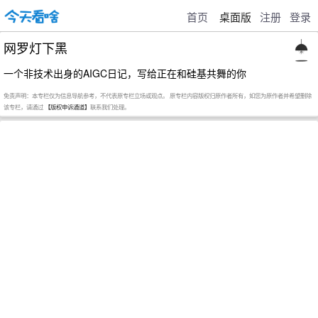
首页
桌面版
注册
登录
网罗灯下黑
一个非技术出身的AIGC日记，写给正在和硅基共舞的你
免责声明：本专栏仅为信息导航参考，不代表原专栏立场或观点。 原专栏内容版权归原作者所有，如您为原作者并希望删除
该专栏，请通过
【版权申诉通道】
联系我们处理。