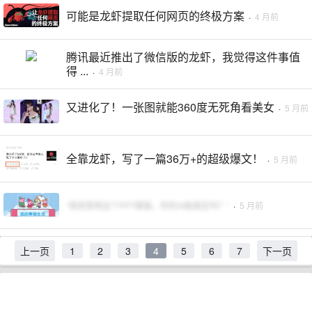
可能是龙虾提取任何网页的终极方案
·
4 月前
腾讯最近推出了微信版的龙虾，我觉得这件事值
得 ...
·
4 月前
又进化了！一张图就能360度无死角看美女
·
5 月前
全靠龙虾，写了一篇36万+的超级爆文！
·
5 月前
“我就想用这个PPT模版，你的AI能搞定吗？”
·
5 月前
上一页
1
2
3
4
5
6
7
下一页