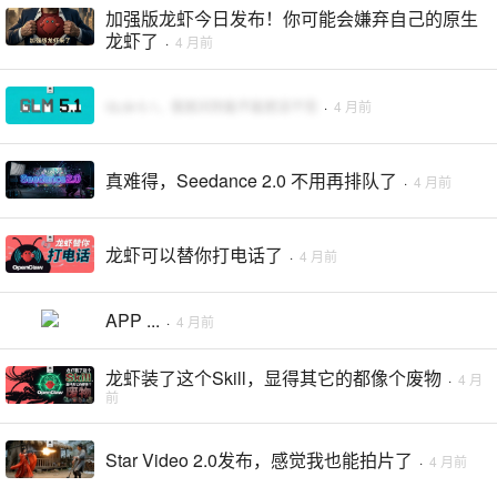
加强版龙虾今日发布！你可能会嫌弃自己的原生
龙虾了
·
4 月前
GLM-5.1，我就问你能不能把活干完
·
4 月前
真难得，Seedance 2.0 不用再排队了
·
4 月前
龙虾可以替你打电话了
·
4 月前
APP ...
·
4 月前
龙虾装了这个Skill，显得其它的都像个废物
·
4 月
前
Star Video 2.0发布，感觉我也能拍片了
·
4 月前