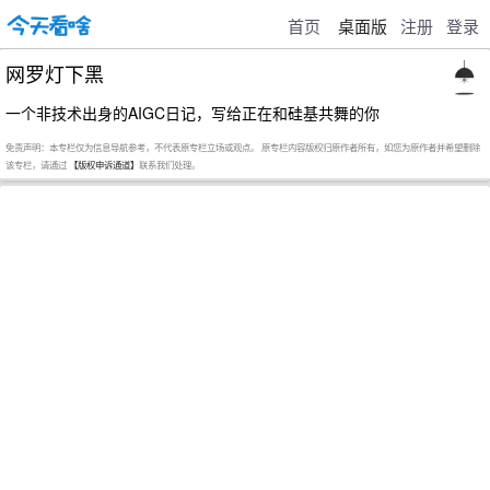
首页
桌面版
注册
登录
网罗灯下黑
一个非技术出身的AIGC日记，写给正在和硅基共舞的你
免责声明：本专栏仅为信息导航参考，不代表原专栏立场或观点。 原专栏内容版权归原作者所有，如您为原作者并希望删除
该专栏，请通过
【版权申诉通道】
联系我们处理。