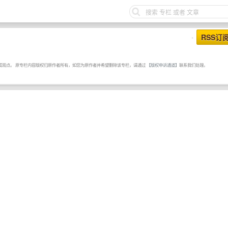
RSS订
•
或观点。 原专栏内容版权归原作者所有，如您为原作者并希望删除该专栏，请通过
【版权申诉通道】
联系我们处理。