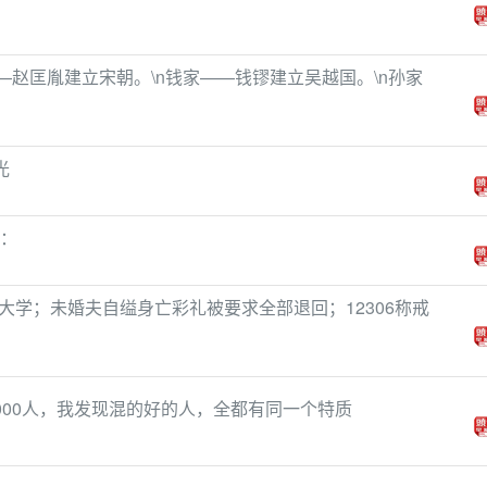
—赵匡胤建立宋朝。\n钱家——钱镠建立吴越国。\n孙家
光
病：
大学；未婚夫自缢身亡彩礼被要求全部退回；12306称戒
000人，我发现混的好的人，全都有同一个特质