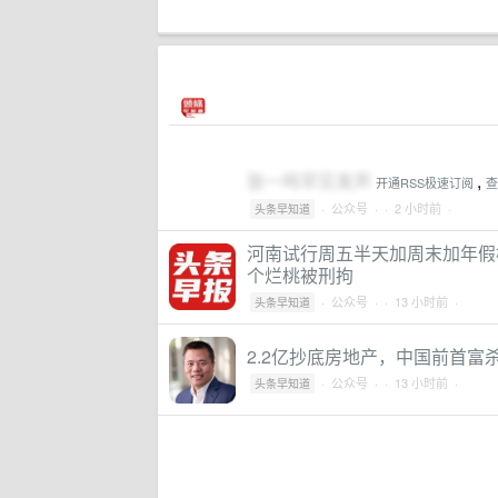
张一鸣罕见发声
,
开通RSS极速订阅
查
·
公众号
·
· 2 小时前 ·
头条早知道
河南试行周五半天加周末加年假模
个烂桃被刑拘
·
公众号
·
· 13 小时前 ·
头条早知道
2.2亿抄底房地产，中国前首富
·
公众号
·
· 13 小时前 ·
头条早知道