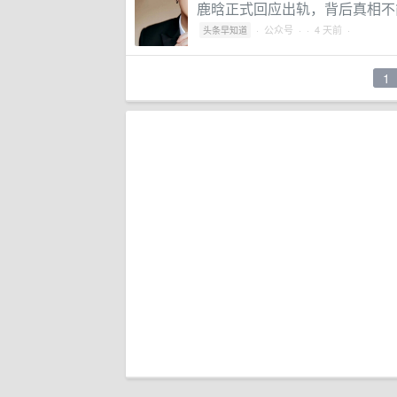
鹿晗正式回应出轨，背后真相不
·
公众号
·
· 4 天前 ·
头条早知道
1