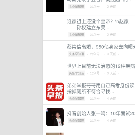
·
公众号
·
· 2 天前 ·
头条早知道
谁家祖上还没个皇帝？\n赵家—
——孙权建立东吴...
·
公众号
·
· 2 天前 ·
头条早知道
蔡崇信离婚，950亿身家去向曝
·
公众号
·
· 3 天前 ·
头条早知道
世界上目前无法治愈的12种疾
·
公众号
·
· 3 天前 ·
头条早知道
弟弟举报哥哥用自己高考身份读
指掉厕所不符合寻找...
·
公众号
·
· 4 天前 ·
头条早知道
抖音创始人张一鸣：10年面试2
·
公众号
·
· 4 天前 ·
头条早知道