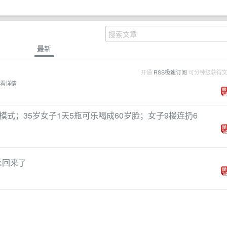
最新
开通
RSS极速订阅
可分钟级获得
看详情
式；35岁女子1天5瓶可乐喝成60岁脸；女子9楼连扔6
杀回来了