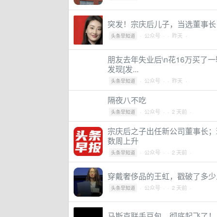
突发！宗庆后儿子，当选董事长
·
公众号
·
· 昨天 ·
头条早知道
朋友去年失业后\n花16万买了一
发现[发...
·
公众号
·
· 昨天 ·
头条早知道
隔夜八不吃
·
公众号
·
· 2 天前 ·
头条早知道
宗庆后之子出任新公司董事长；
数周上升
·
公众号
·
· 2 天前 ·
头条早知道
穿戴奢侈品的王虹，戳破了多少人
·
公众号
·
· 2 天前 ·
头条早知道
马斯克联手豆包，彻底起飞了！