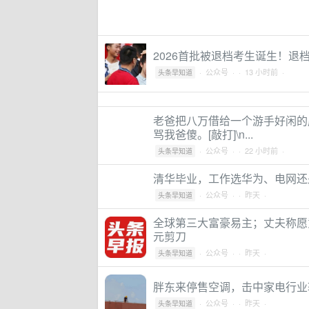
2026首批被退档考生诞生！退
·
公众号
·
· 13 小时前 ·
头条早知道
老爸把八万借给一个游手好闲的
骂我爸傻。[敲打]\n...
·
公众号
·
· 22 小时前 ·
头条早知道
清华毕业，工作选华为、电网还
·
公众号
·
· 昨天 ·
头条早知道
全球第三大富豪易主；丈夫称愿
元剪刀
·
公众号
·
· 昨天 ·
头条早知道
胖东来停售空调，击中家电行业
·
公众号
·
· 昨天 ·
头条早知道