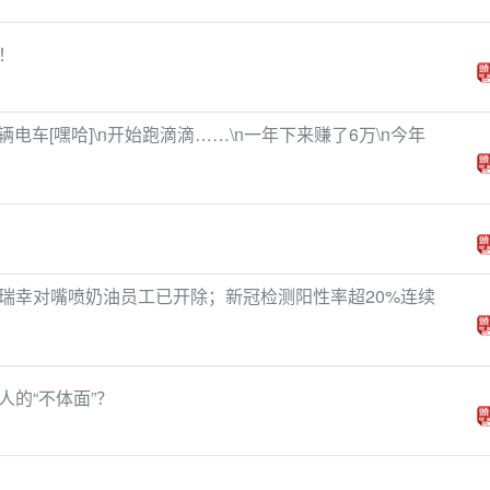
！
辆电车[嘿哈]\n开始跑滴滴……\n一年下来赚了6万\n今年
瑞幸对嘴喷奶油员工已开除；新冠检测阳性率超20%连续
的“不体面”？