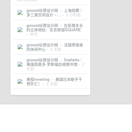
gooood谷德设计网
·
上海招聘｜
多三角空间设计 – ...
·
2 小时前
gooood谷德设计网
·
在街角生长
的立体地标：东京原宿SQUARE
·
昨天
gooood谷德设计网
·
法国带宿舍
的休闲中心
·
2 天前
gooood谷德设计网
·
Snøhetta｜
美国西奥多·罗斯福总统图书馆
·
2
天前
美投investing
·
美国日本联手干
预外汇！
·
2 天前