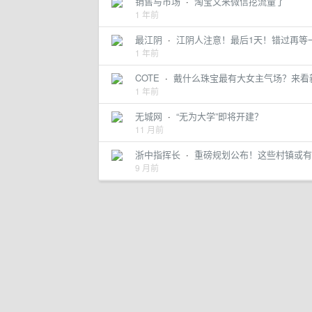
销售与市场
·
淘宝又来微信挖流量了
1 年前
最江阴
·
江阴人注意！最后1天！错过再等
1 年前
COTE
·
戴什么珠宝最有大女主气场？来看新
1 年前
无城网
·
“无为大学”即将开建？
11 月前
浙中指挥长
·
重磅规划公布！这些村镇或有
9 月前