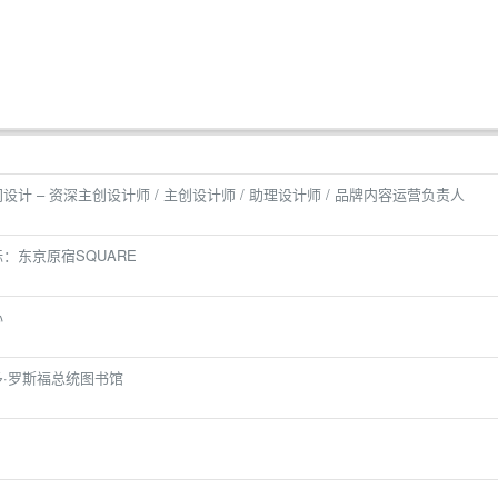
计 – 资深主创设计师 / 主创设计师 / 助理设计师 / 品牌内容运营负责人
：东京原宿SQUARE
心
奥多·罗斯福总统图书馆