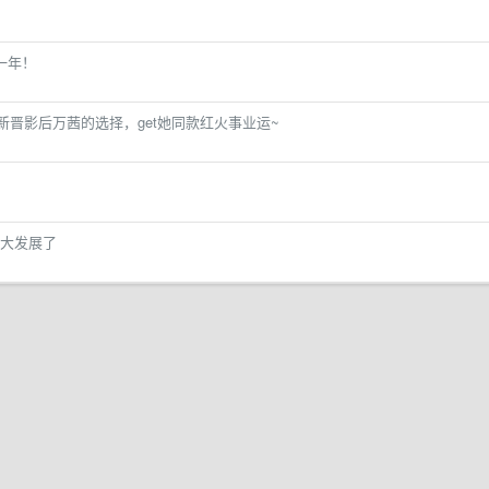
一年！
晋影后万茜的选择，get她同款红火事业运~
大发展了