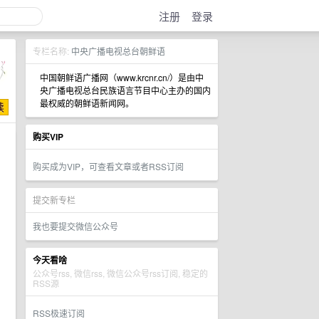
注册
登录
专栏名称:
中央广播电视总台朝鲜语
中国朝鲜语广播网（www.krcnr.cn/）是由中
央广播电视总台民族语言节目中心主办的国内
最权威的朝鲜语新闻网。
购买VIP
购买成为VIP，可查看文章或者RSS订阅
提交新专栏
我也要提交微信公众号
今天看啥
公众号rss, 微信rss, 微信公众号rss订阅, 稳定的
RSS源
RSS极速订阅