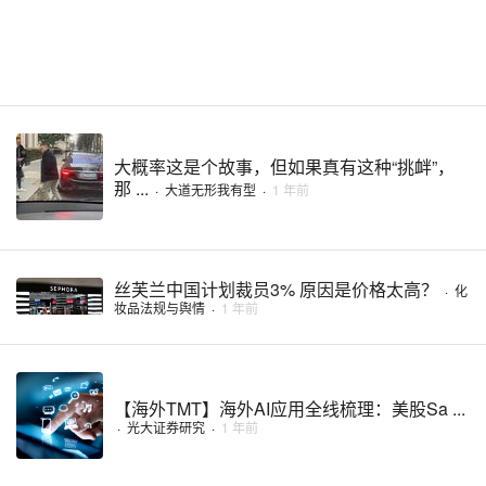
大概率这是个故事，但如果真有这种“挑衅”，
那 ...
·
大道无形我有型
·
1 年前
丝芙兰中国计划裁员3% 原因是价格太高？
·
化
妆品法规与舆情
·
1 年前
【海外TMT】海外AI应用全线梳理：美股Sa ...
·
光大证券研究
·
1 年前