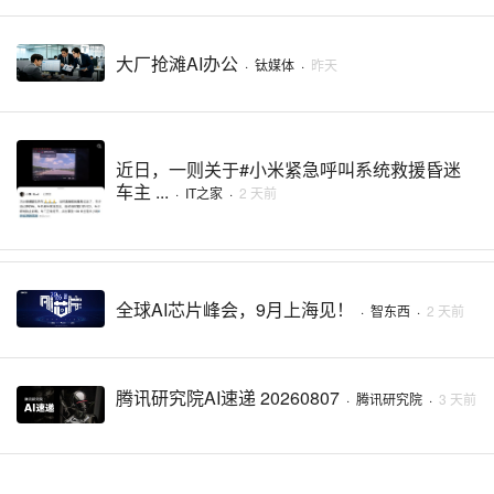
大厂抢滩AI办公
·
钛媒体
·
昨天
近日，一则关于#小米紧急呼叫系统救援昏迷
车主 ...
·
IT之家
·
2 天前
全球AI芯片峰会，9月上海见！
·
智东西
·
2 天前
腾讯研究院AI速递 20260807
·
腾讯研究院
·
3 天前