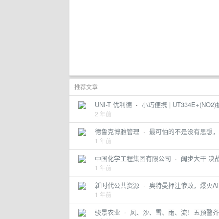
推荐文章
UNI-T 优利德
·
小巧便携 | UT334E+(N
2 年前
德鲁克博雅管理
·
最可怕的不是没有思想，
1 年前
中国化学工程集团有限公司
·
阔步大干 决
1 年前
新时代公共资源
·
奥特曼押注惨败，爆火Ai P
1 年前
骏景农业
·
风、沙、雪、雨、流！五预警齐