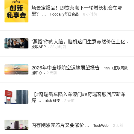
场景定爆品！即饮茶咖下一轮增长机会在哪
里？ ...
·
Foodaily每日食品
·
8 小时前
“蒸馏”你的大脑，脑机这门生意竟然价值上亿
·
虎嗅APP
·
22 小时前
2026年中全球航空运输展望报告
·
199IT互联网数
据中心
·
2 天前
【#奇瑞新车陷入车漆门##奇瑞客服回应新车
爆 ...
·
新浪科技
·
2 天前
内存刚涨完芯片又要涨价 ...
·
TechWeb
·
2 天前