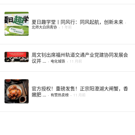
夏日趣学堂丨同风行：同风起航，创新未来
·
北师大白鸽青协
·
1 年前
周文钊出席福州轨道交通产业党建协同发展会
议并 ...
·
电化城铁
·
11 月前
官方授权！重磅发售！正宗阳澄湖大闸蟹，香
嫩肥 ...
·
有赞热卖榜
·
11 月前