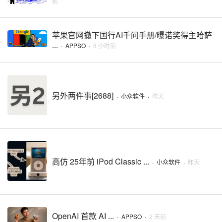
前
苹果官网撤下国行AI千问手册/曝诺奖得主哈萨
...
·
APPSO
·
8 小时前
另外两件事[2688]
·
小众软件
·
昨天
高仿 25年前 iPod Classic ...
·
小众软件
·
昨天
OpenAI 首款 AI ...
·
APPSO
·
2 天前