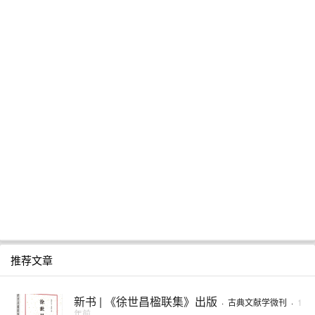
推荐文章
新书 | 《徐世昌楹联集》​出版
·
古典文献学微刊
·
1
年前