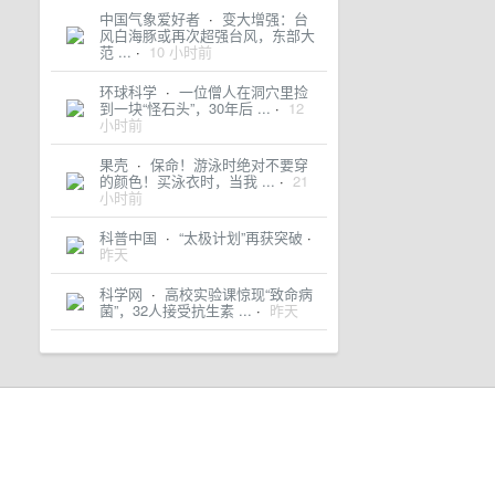
中国气象爱好者
·
变大增强：台
风白海豚或再次超强台风，东部大
范 ...
·
10 小时前
环球科学
·
一位僧人在洞穴里捡
到一块“怪石头”，30年后 ...
·
12
小时前
果壳
·
保命！游泳时绝对不要穿
的颜色！买泳衣时，当我 ...
·
21
小时前
科普中国
·
“太极计划”再获突破
·
昨天
科学网
·
高校实验课惊现“致命病
菌”，32人接受抗生素 ...
·
昨天