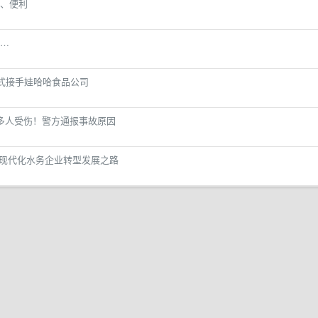
、便利
…
正式接手娃哈哈食品公司
多人受伤！警方通报事故原因
好现代化水务企业转型发展之路