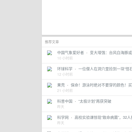
推荐文章
中国气象爱好者
·
变大增强：台风白海豚或
10 小时前
环球科学
·
一位僧人在洞穴里捡到一块“怪石
12 小时前
果壳
·
保命！游泳时绝对不要穿的颜色！买
21 小时前
科普中国
·
“太极计划”再获突破
昨天
科学网
·
高校实验课惊现“致命病菌”，32
昨天