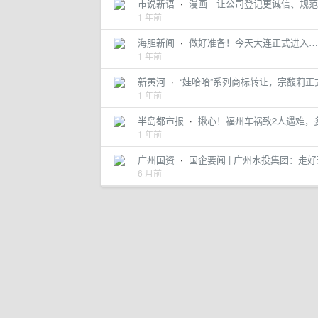
市说新语
·
漫画｜让公司登记更诚信、规范
1 年前
海胆新闻
·
做好准备！今天大连正式进入…
1 年前
新黄河
·
“娃哈哈”系列商标转让，宗馥莉
1 年前
半岛都市报
·
揪心！福州车祸致2人遇难，
1 年前
广州国资
·
国企要闻 | 广州水投集团：走
6 月前