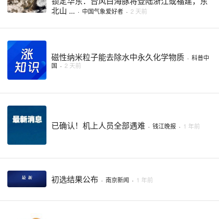
锁定华东：台风白海豚将登陆浙江或福建，东
北山 ...
·
中国气象爱好者
·
2 天前
磁性纳米粒子能去除水中永久化学物质
·
科普中
国
·
2 天前
已确认！机上人员全部遇难
·
钱江晚报
·
1 年前
初选结果公布
·
南京新闻
·
1 年前