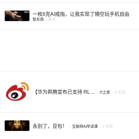
一枚5克AI戒指，让我实现了隔空玩手机自由
·
智东西
·
昨天
【华为昇腾宣布已支持 RL ...
·
IT之家
·
2 天前
永别了，豆包！
·
互联网AI早读课
·
2 天前