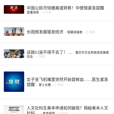
中国公民尽快撤离或转移！中使馆紧急提醒
·
直播海南
·
2 天前
长视频发展银发经济
·
银幕穿越者
·
2 年前
这趟川渝不得不去了！ ...
·
重庆市文化和旅游发展委
员会
·
1 年前
女子坐飞机嘴里突然开始冒鲜血……医生紧急
提醒
·
掌上长春
·
1 年前
人文社科生美本申请如何破局？揭秘美本人文
社科 ...
·
老查留学
·
9 月前