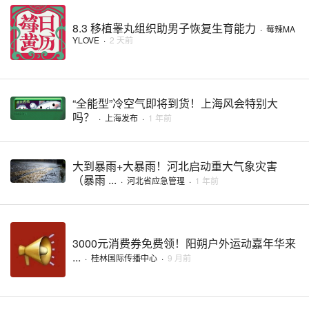
8.3 移植睾丸组织助男子恢复生育能力
·
莓辣MA
YLOVE
·
2 天前
“全能型”冷空气即将到货！上海风会特别大
吗？
·
上海发布
·
1 年前
大到暴雨+大暴雨！河北启动重大气象灾害
（暴雨 ...
·
河北省应急管理
·
1 年前
3000元消费券免费领！阳朔户外运动嘉年华来
...
·
桂林国际传播中心
·
9 月前