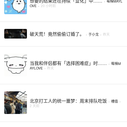
想要的结果还在持续「显化」中……
·
莓辣MAYL
OVE
·
20 小时前
破天荒！竟然偷偷订婚了。
·
于小戈
·
昨天
当我和伴侣都有「选择困难症」时……
·
莓辣M
AYLOVE
·
昨天
北京打工人的统一噩梦：周末排队吃饭
·
槽值
·
2 天前