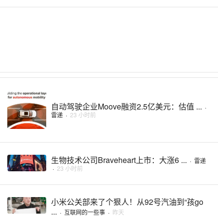
自动驾驶企业Moove融资2.5亿美元：估值 ...
·
雷递
·
23 小时前
生物技术公司Braveheart上市：大涨6 ...
·
雷递
·
23 小时前
小米公关部来了个狠人！从92号汽油到“孩go
...
·
互联网的一些事
·
昨天