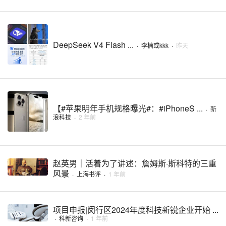
DeepSeek V4 Flash ...
·
李楠或kkk
·
昨天
【#苹果明年手机规格曝光#：#iPhoneS ...
·
新
浪科技
·
2 年前
赵英男｜活着为了讲述：詹姆斯·斯科特的三重
风景
·
上海书评
·
1 年前
项目申报|闵行区2024年度科技新锐企业开始 ...
·
科新咨询
·
1 年前