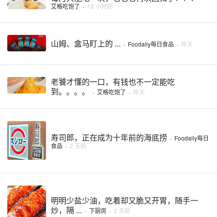
艾格吃饱了
·
18 小时前
山姆、盒马盯上的 ...
·
Foodaily每日食品
·
昨天
老饕才懂的一口，有钱也不一定能吃
到。。。。
·
艾格吃饱了
·
昨天
寿司郎，正在成为十年前的海底捞
·
Foodaily每日
食品
·
2 天前
明明少盐少油，吃着却又脆又开胃，随手一
炒，隔 ...
·
下厨房
·
2 天前