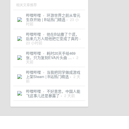
相关文章推荐
哔哩哔哩
·
环游世界之前从零元
生存开始 | B站热门精选
·
23 小
时前
哔哩哔哩
·
他在B站撒了个谎，
后来几万人陪他把它变成了真的
·
23 小时前
哔哩哔哩
·
耗时20天手绘469
张，只为复刻EVA片头曲 ...
·
2
天前
哔哩哔哩
·
当我把同学做成游戏
上架Steam | B站热门精选
·
2 天
前
哔哩哔哩
·
不好意思，中国人能
飞这事儿还是暴露了
·
2 天前