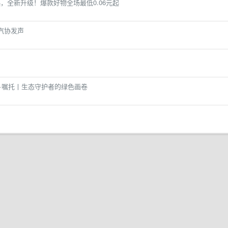
起，全新升级！爆款好物全场最低0.06元起
汽协发声
·嘱托丨生态守护者的绿色画卷