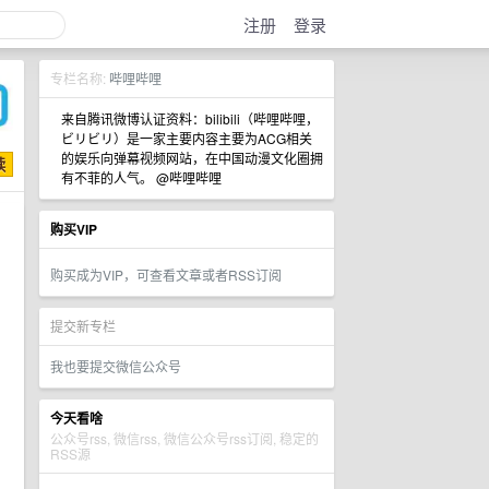
注册
登录
专栏名称:
哔哩哔哩
来自腾讯微博认证资料：bilibili（哔哩哔哩，
ビリビリ）是一家主要内容主要为ACG相关
的娱乐向弹幕视频网站，在中国动漫文化圈拥
有不菲的人气。 @哔哩哔哩
购买VIP
购买成为VIP，可查看文章或者RSS订阅
提交新专栏
我也要提交微信公众号
今天看啥
公众号rss, 微信rss, 微信公众号rss订阅, 稳定的
RSS源