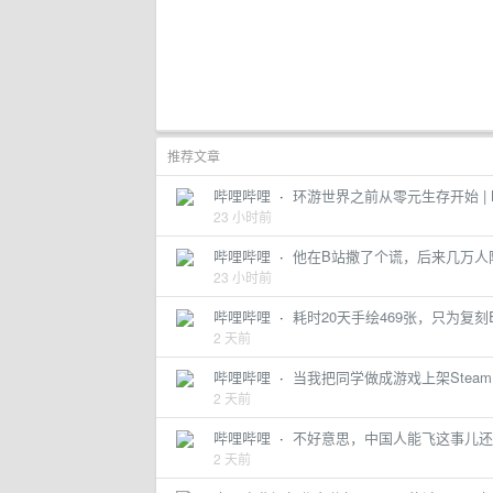
推荐文章
哔哩哔哩
·
环游世界之前从零元生存开始 |
23 小时前
哔哩哔哩
·
他在B站撒了个谎，后来几万人
23 小时前
哔哩哔哩
·
耗时20天手绘469张，只为复刻E
2 天前
哔哩哔哩
·
当我把同学做成游戏上架Steam 
2 天前
哔哩哔哩
·
不好意思，中国人能飞这事儿还
2 天前