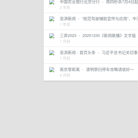
中国农业银行北京分行
·
周四秒杀7月4日
2 年前
澎湃新闻
·
“规范驾驶辅助宣传与应用”，中
1 年前
三弄2023
·
20251230《新闻联播》文字版
7 月前
澎湃新闻 - 首页头条
·
习近平总书记关切事
7 月前
南京零距离
·
清明祭扫停车攻略请收好～
4 月前