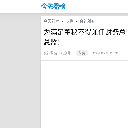
今天看啥
专栏
会计雅苑
›
›
为满足董秘不得兼任财务总
总监！
会计雅苑
·
公众号
·
财务
· 2026-05-13 23:22