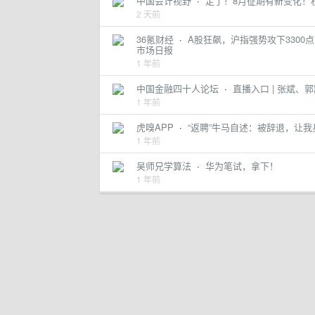
中国会计视野
·
定了！8月征期有新变化！
2 天前
36氪财经
·
A股狂飙，沪指强势攻下3300
市场日报
1 年前
中国金融四十人论坛
·
直播入口 | 张斌、
1 年前
虎嗅APP
·
“返聘”牛马自述：被辞退，让我
1 年前
吴师兄学算法
·
华为笔试，拿下！
1 年前