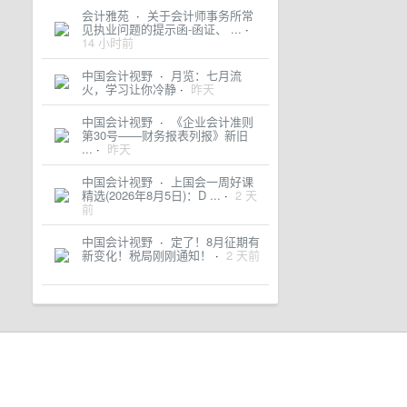
会计雅苑
·
关于会计师事务所常
见执业问题的提示函-函证、 ...
·
14 小时前
中国会计视野
·
月览：七月流
火，学习让你冷静
·
昨天
中国会计视野
·
《企业会计准则
第30号——财务报表列报》新旧
...
·
昨天
中国会计视野
·
上国会一周好课
精选(2026年8月5日)：D ...
·
2 天
前
中国会计视野
·
定了！8月征期有
新变化！税局刚刚通知！
·
2 天前