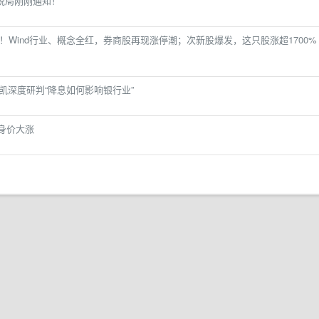
税局刚刚通知！
点！Wind行业、概念全红，券商股再现涨停潮；次新股爆发，这只股涨超1700%
郭凯深度研判“降息如何影响银行业”
身价大涨