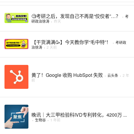
🧐考研之后，发现自己不再是“佼佼者”…？
·
考
研政治徐涛
·
昨天
【干货满满🥳】今天教你学“毛中特”！
·
考研政
治徐涛
·
2 天前
黄了！Google 收购 HubSpot 失败
·
云头条
·
2 年
前
晚讯｜大三甲检验科IVD专利转化，4200万 ...
·
生物谷
·
1 年前