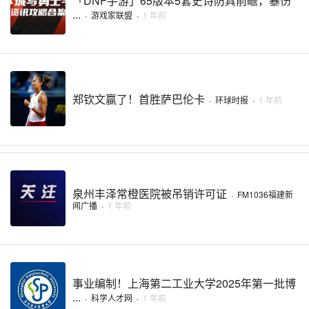
「DNF手游」65版本5套史诗防具前瞻，暴伤
...
·
游戏家联盟
·
1 年前
郑钦文赢了！首胜萨巴伦卡
·
环球时报
·
1 年前
泉州丰泽常橙医院被吊销许可证
·
FM1036福建新
闻广播
·
1 年前
事业编制！上海第二工业大学2025年第一批博
...
·
科学人才网
·
1 年前