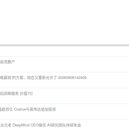
血洗散户
漏洞”的方案，现在又重新允许了-20260808142409
后回租服务 价值7亿
值超百亿 Coatue与英伟达追加投资
老 DeepMind CEO接任 AI研究团队持续失血