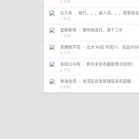
2 天前
云头条
·
银行。。。被入侵。。。黑客偷走了 
1 年前
蓝鲸新闻
·
董明珠连任，再干三年
1 年前
奇趣数学苑
·
北大“80后”刘若川，当选20
8 月前
阜阳公众网
·
胖东来发布最新情况说明！
4 月前
珠海金湾
·
金湾区应急管理局发布提醒
2 月前