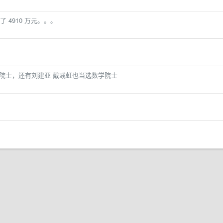
4910 万元。。。
25院士，还有刘建亚 戴彧虹也当选数学院士