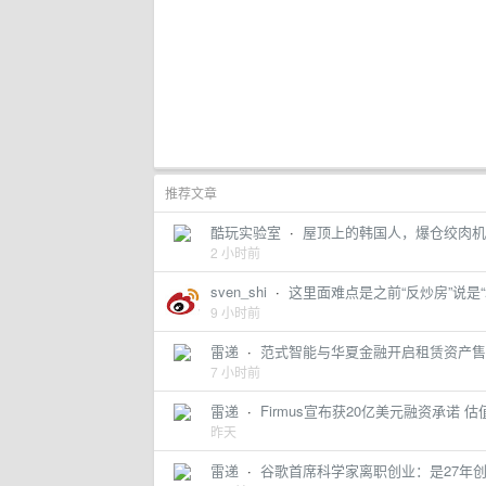
推荐文章
酷玩实验室
·
屋顶上的韩国人，爆仓绞肉机
2 小时前
sven_shi
·
这里面难点是之前“反炒房”说是“堵
9 小时前
雷递
·
范式智能与华夏金融开启租赁资产售
7 小时前
雷递
·
Firmus宣布获20亿美元融资承诺 估
昨天
雷递
·
谷歌首席科学家离职创业：是27年创业元