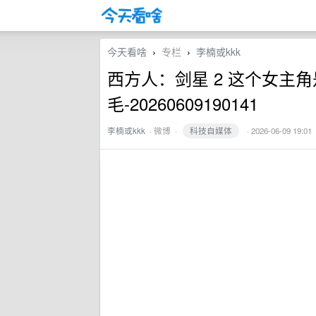
今天看啥
专栏
李楠或kkk
›
›
西方人：剑星 2 这个女主角
毛-20260609190141
李楠或kkk
·
微博
·
科技自媒体
· 2026-06-09 19:01