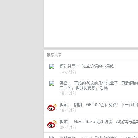
推荐文章
槽边往事
·
诺兰访谈的小集结
13 小时前
连岳
·
再婚的老公前几年失业了，现跑网约
二十名，但我觉得累，想离
16 小时前
但斌
·
刚刚，GPT-5.6全员免费！下一代巨兽As
16 小时前
但斌
·
Gavin Baker最新访谈：AI抛售与基本
20 小时前