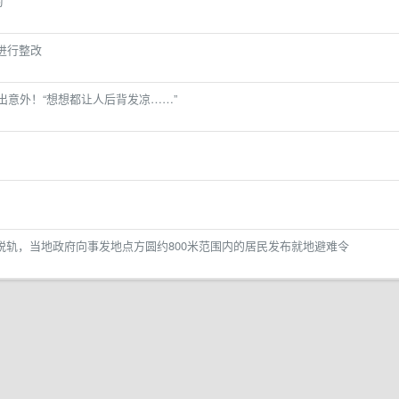
”
进行整改
出意外！“想想都让人后背发凉……”
脱轨，当地政府向事发地点方圆约800米范围内的居民发布就地避难令