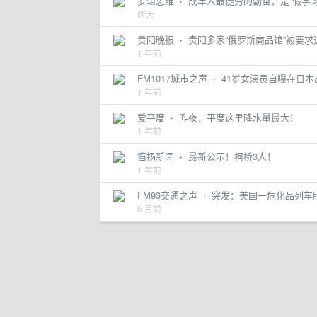
罗辑思维
·
成年人最徒劳的勤奋，是“假学习
昨天
贵阳晚报
·
贵阳多家“俄罗斯商品馆”被要求
1 年前
FM1017城市之声
·
41岁女演员自曝在日本
1 年前
爱平度
·
昨夜，平度这里降水量最大！
1 年前
笛扬新闻
·
最新公示！柯桥3人！
1 年前
FM93交通之声
·
突发：美国一危化品列车
6 月前