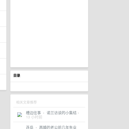
目录
相关文章推荐
槽边往事
·
诺兰访谈的小集结
·
13 小时前
连岳
·
再婚的老公前几年失业