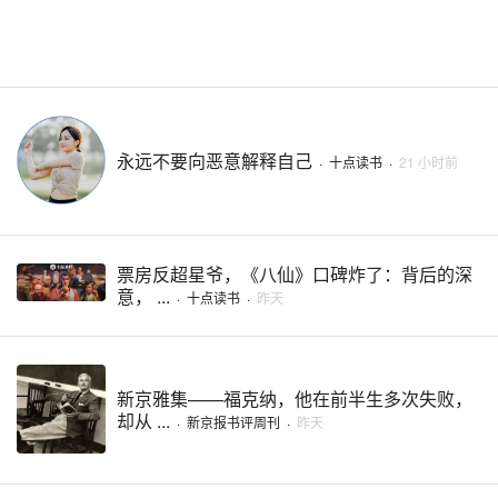
永远不要向恶意解释自己
·
十点读书
·
21 小时前
票房反超星爷，《八仙》口碑炸了：背后的深
意， ...
·
十点读书
·
昨天
新京雅集——福克纳，他在前半生多次失败，
却从 ...
·
新京报书评周刊
·
昨天