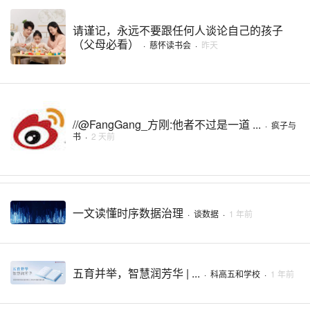
请谨记，永远不要跟任何人谈论自己的孩子
（父母必看）
·
慈怀读书会
·
昨天
//@FangGang_方刚:他者不过是一道 ...
·
疯子与
书
·
2 天前
一文读懂时序数据治理
·
谈数据
·
1 年前
五育并举，智慧润芳华 | ...
·
科高五和学校
·
1 年前