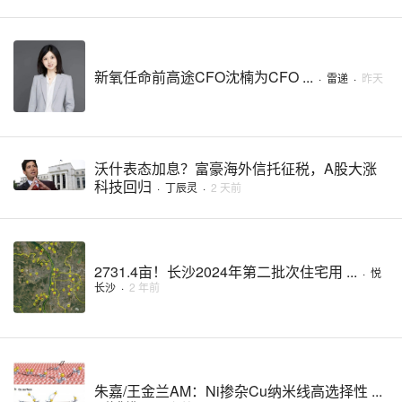
新氧任命前高途CFO沈楠为CFO ...
·
雷递
·
昨天
沃什表态加息？富豪海外信托征税，A股大涨
科技回归
·
丁辰灵
·
2 天前
2731.4亩！长沙2024年第二批次住宅用 ...
·
悦
长沙
·
2 年前
朱嘉/王金兰AM：Ni掺杂Cu纳米线高选择性 ...