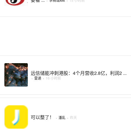
·
李楠或kkk
·
15 小时前
远信储能冲刺港股：4个月营收2.8亿，利润2 ...
·
雷递
·
16 小时前
可以整了！
·
潘乱
·
昨天