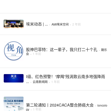
埃米动态 | ...
·
AMI埃米空间
·
2 年前
股神巴菲特：这一辈子，我只打二十个孔
·
期乐
会
·
1 年前
Ⅰ级、红色预警！“摩羯”残涡致云南多地强降雨
...
·
云南新闻网
·
1 年前
第二轮通知丨2024CACA整合肺癌大会
·
ioncolo
gy
·
1 年前