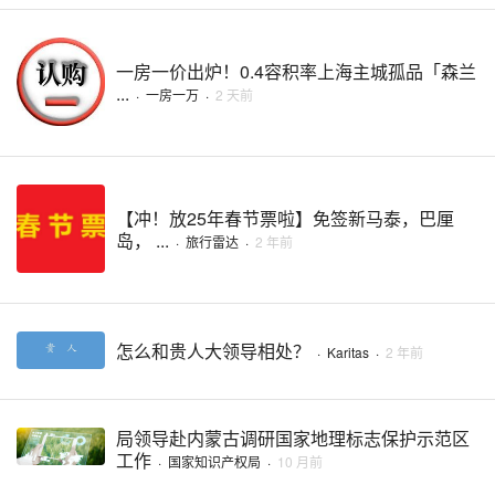
一房一价出炉！0.4容积率上海主城孤品「森兰
...
·
一房一万
·
2 天前
【冲！放25年春节票啦】免签新马泰，巴厘
岛， ...
·
旅行雷达
·
2 年前
怎么和贵人大领导相处？
·
Karitas
·
2 年前
局领导赴内蒙古调研国家地理标志保护示范区
工作
·
国家知识产权局
·
10 月前