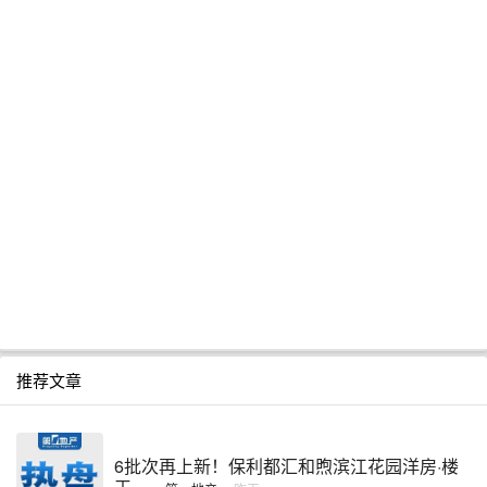
推荐文章
6批次再上新！保利都汇和煦滨江花园洋房·楼