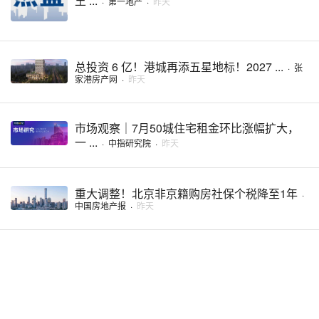
王 ...
·
第一地产
·
昨天
总投资 6 亿！港城再添五星地标！2027 ...
·
张
家港房产网
·
昨天
市场观察｜7月50城住宅租金环比涨幅扩大，
一 ...
·
中指研究院
·
昨天
重大调整！北京非京籍购房社保个税降至1年
·
中国房地产报
·
昨天