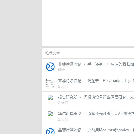
推荐文章
韭菲特漂流记
·
手上还有一些原油的看跌期权，
昨天
韭菲特漂流记
·
说起来，Polymarket 上买 
2 天前
报告研究所
·
光模块设备行业深度研究：光
2 天前
华尔街俱乐部
·
监管还是商战？CME叫停
2 天前
韭菲特漂流记
·
之前用Mac mini跑code