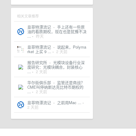
相关文章推荐
韭菲特漂流记
·
手上还有一些原
油的看跌期权，现在也是犹豫不决
...
·
昨天
韭菲特漂流记
·
说起来，Polyma
rket 上买 9 ...
·
2 天前
报告研究所
·
光模块设备行业深
度研究：光模块耦合，封装核心
...
·
2 天前
华尔街俱乐部
·
监管还是商战？
CME叫停纳斯达克比特币期权的
...
·
2 天前
韭菲特漂流记
·
之前用Mac ...
·
2 天前