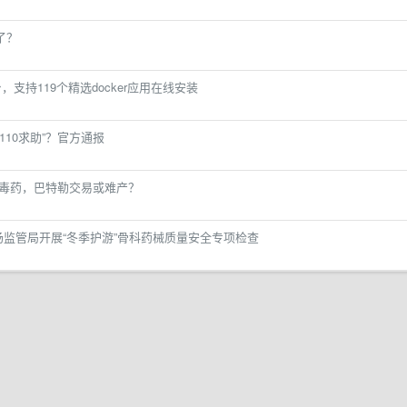
了？
，支持119个精选docker应用在线安装
110求助”？官方通报
队毒药，巴特勒交易或难产？
场监管局开展“冬季护游”骨科药械质量安全专项检查