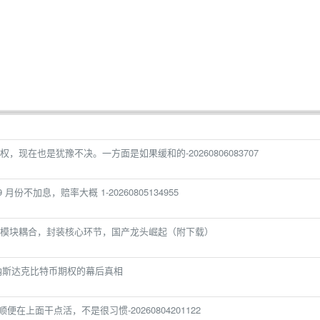
现在也是犹豫不决。一方面是如果缓和的-20260806083707
9 月份不加息，赔率大概 1-20260805134955
模块耦合，封装核心环节，国产龙头崛起（附下载）
纳斯达克比特币期权的幕后真相
x，顺便在上面干点活，不是很习惯-20260804201122