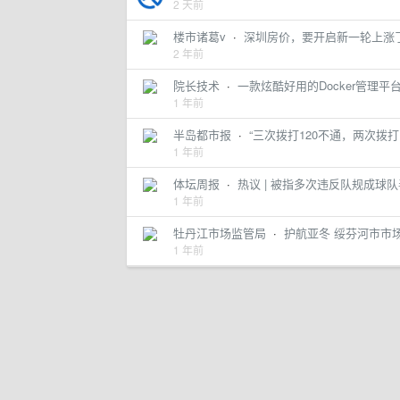
2 天前
楼市诸葛v
·
深圳房价，要开启新一轮上涨
2 年前
院长技术
·
一款炫酷好用的Docker管理平台
1 年前
半岛都市报
·
“三次拨打120不通，两次拨打
1 年前
体坛周报
·
热议 | 被指多次违反队规成球
1 年前
牡丹江市场监管局
·
护航亚冬 绥芬河市市
1 年前