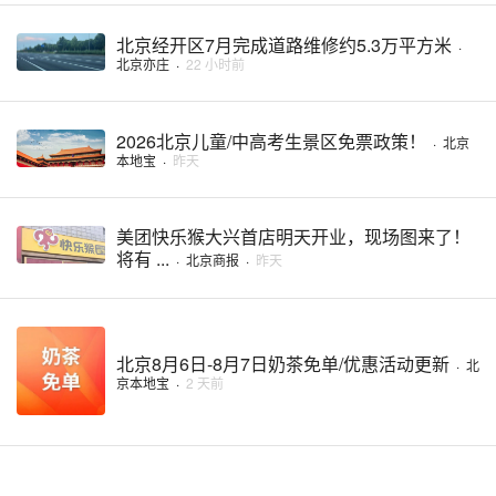
北京经开区7月完成道路维修约5.3万平方米
·
北京亦庄
·
22 小时前
2026北京儿童/中高考生景区免票政策！
·
北京
本地宝
·
昨天
美团快乐猴大兴首店明天开业，现场图来了！
将有 ...
·
北京商报
·
昨天
北京8月6日-8月7日奶茶免单/优惠活动更新
·
北
京本地宝
·
2 天前