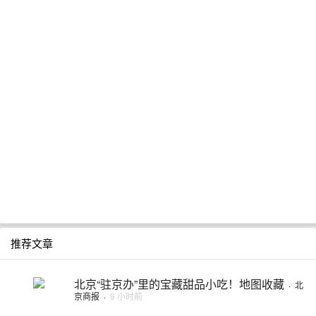
推荐文章
北京“驻京办”里的宝藏甜品小吃！地图收藏
·
北
京商报
·
9 小时前