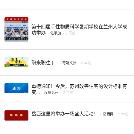
第十四届手性物质科学暑期学校在兰州大学成
功举办
·
化学加
·
2 天前
职来职往 | ...
·
青听文法
·
2 年前
重磅通知！今后，苏州改善住宅的设计标准有
变...
·
度房苏州
·
2 年前
岳西这里将举办一场盛大活动！
·
岳西网
·
1 年前