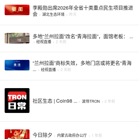
李殿勋出席2026年全省十类重点民生项目推进
会
·
湖北生态环境
·
昨天
多地“兰州拉面”改名“青海拉面”，面馆老板： ...
·
经视直播
·
2 天前
“兰州拉面”商标失效，多地门店或将更名“青海
...
·
经视直播
·
2 天前
社区生态 | Coin98 ...
·
波场TRON
·
2 年前
今日除夕
·
内蒙古政府办公厅
·
1 年前