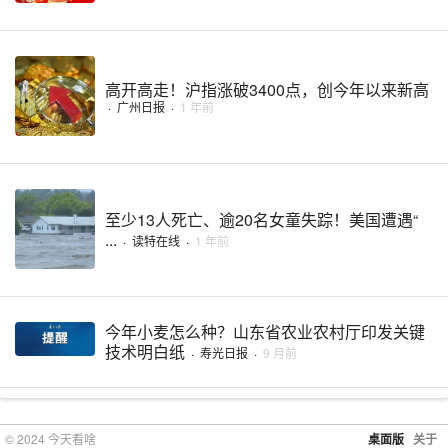
高开高走！沪指涨破3400点，创今年以来新高
·
广州日报
·
1 年前
至少13人死亡、逾20名女童失踪！美国遭遇“
...
·
读特在线
·
1 年前
今年小麦怎么种？山东省农业农村厅印发关键
技术明白纸
·
寿光日报
·
9 月前
© 2024 今天看啥
桌面版
关于