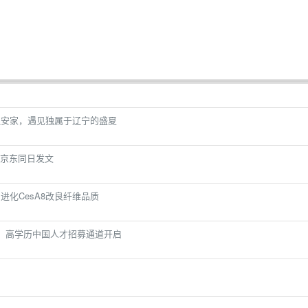
海边安家，遇见独属于辽宁的盛夏
京东同日发文
化CesA8改良纤维品质
！高学历中国人才招募通道开启