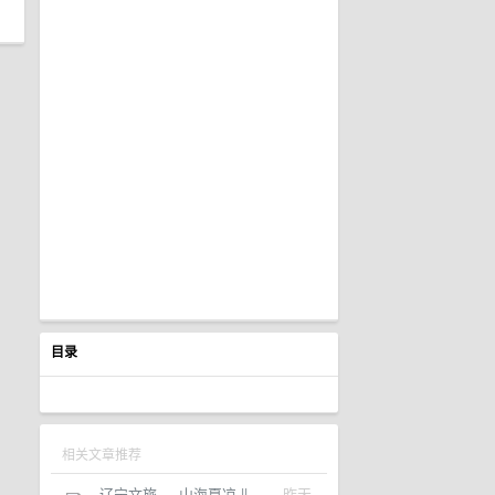
目录
相关文章推荐
辽宁文旅
·
山海夏凉 || ...
·
昨天