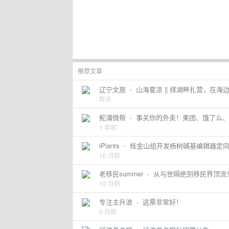
推荐文章
辽宁文旅
·
山海夏凉 || 择湖畔扎营，在
昨天
鮀浦微帮
·
事关你的外卖！美团、饿了么、
1 年前
iPlants
·
桂金山组开发杨树碱基编辑器定向进
10 月前
老移民summer
·
从与世隔绝到移民界顶流
10 月前
专注主升浪
·
这票非常好！
5 月前