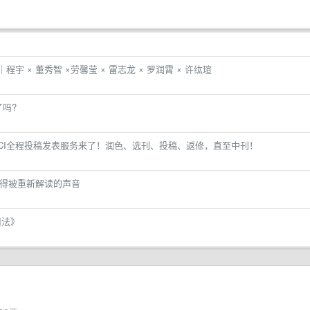
宇 × 董秀智 ×劳馨莹 × 雷志龙 × 罗润霄 × 许纮瑄
吗?
CI全程投稿发表服务来了！润色、选刊、投稿、返修，直至中刊！
个值得被重新解读的声音
司法》