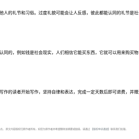
他人的礼节和习俗。过度礼貌可能会让人反感，彼此都能认同的礼节是社
认同的，例如钱是社会现实，人们相信它能买东西，它就可以用来购买物
写作的读者开始写作，坚持自律和表达，完成一定天数后即可退费，并赠
点。 原文内容版权归原作者所有，如您为原作者并希望删除该摘要或链接，请通过
【版权申诉通道】
联系我们处理。