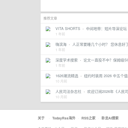
推荐文章
VITA SHORTS
·
中间地带：短片导演论坛｜程
1 年前
嗨滨海
·
人正常要睡几个小时？ 您休息好了
1 年前
深度学术搜索
·
论文一直投不中？保姆级S
1 年前
1626潮流精选
·
纽约时装周 2026 中五
10 月前
人民司法杂志社
·
欢迎订阅2026年《人民
10 月前
关于
·
TodayRss海外
·
RSS之家
·
卧龙AI搜索