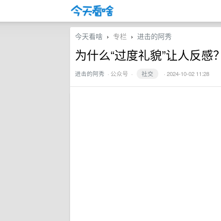
今天看啥
专栏
进击的阿秀
›
›
为什么“过度礼貌”让人反感
进击的阿秀
·
公众号
·
社交
· 2024-10-02 11:28