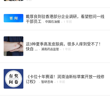
戴厚良到驻香港部分企业调研，看望慰问一线
干部员工
·
中国石油报
·
1 年前
这3种夏季高发皮肤病，很多人痒到受不了！
快自 ...
·
湖南药品监管
·
1 年前
《卡位十年赛道！润滑油新标草案开放一线修
订权》
·
智研咨询
·
1 年前