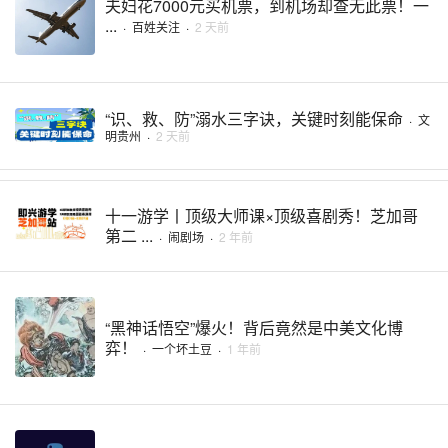
夫妇花7000元买机票，到机场却查无此票！一
...
·
百姓关注
·
2 天前
“识、救、防”溺水三字诀，关键时刻能保命
·
文
明贵州
·
2 天前
十一游学丨顶级大师课×顶级喜剧秀！芝加哥
第二 ...
·
闹剧场
·
2 年前
“黑神话悟空”爆火！背后竟然是中美文化博
弈！
·
一个坏土豆
·
1 年前