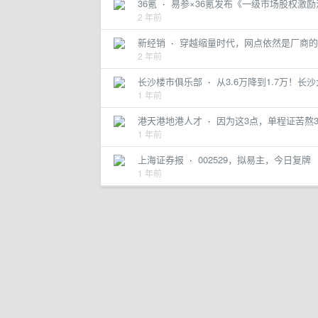
36氪
·
易参×36氪发布《一级市场股权激
2 年前
新经销
·
穿越缩量时代，网点依然是厂商的
2 年前
长沙楼市俱乐部
·
从3.6万降到1.7万！
1 年前
港天港地港人才
·
因为这3点，单程证苦熬
1 年前
上海证券报
·
002529，拟易主，今日复牌
1 年前