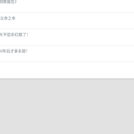
励洞察报告》
立命之本
长沙大平层杀红眼了！
30年后才拿永居！