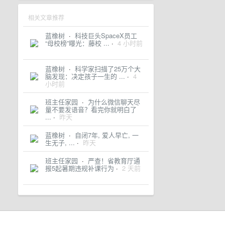
相关文章推荐
蓝橡树
·
科技巨头SpaceX员工
“母校榜”曝光：藤校 ...
·
4 小时前
蓝橡树
·
科学家扫描了25万个大
脑发现：决定孩子一生的 ...
·
4
小时前
班主任家园
·
为什么微信聊天尽
量不要发语音？看完你就明白了
...
·
昨天
蓝橡树
·
自闭7年, 爱人早亡, 一
生无子, ...
·
昨天
班主任家园
·
严查！省教育厅通
报5起暑期违规补课行为
·
2 天前