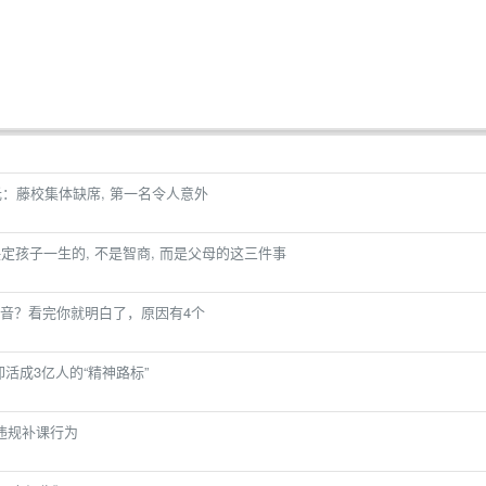
曝光：藤校集体缺席, 第一名令人意外
定孩子一生的, 不是智商, 而是父母的这三件事
音？看完你就明白了，原因有4个
她却活成3亿人的“精神路标”
违规补课行为