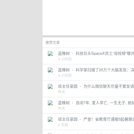
推荐文章
蓝橡树
·
科技巨头SpaceX员工“母校榜”
4 小时前
蓝橡树
·
科学家扫描了25万个大脑发现：决
4 小时前
班主任家园
·
为什么微信聊天尽量不要发语
昨天
蓝橡树
·
自闭7年, 爱人早亡, 一生无子, 
昨天
班主任家园
·
严查！省教育厅通报5起暑期
2 天前