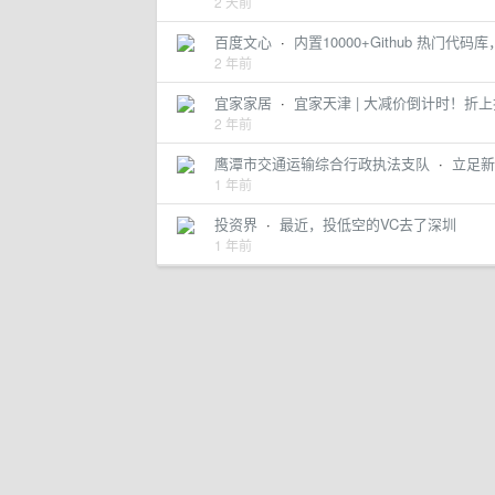
2 天前
百度文心
·
内置10000+Github 热门代码
2 年前
宜家家居
·
宜家天津 | 大减价倒计时！
2 年前
鹰潭市交通运输综合行政执法支队
·
立足新
1 年前
投资界
·
最近，投低空的VC去了深圳
1 年前