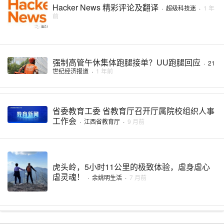
Hacker News 精彩评论及翻译
·
超级科技迷
·
1 年
前
强制高管午休集体跑腿接单？UU跑腿回应
·
21
世纪经济报道
·
1 年前
省委教育工委 省教育厅召开厅属院校组织人事
工作会
·
江西省教育厅
·
9 月前
虎头岭，5小时11公里的极致体验，虐身虐心
虐灵魂！
·
余姚明生活
·
7 月前