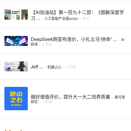
【AI加油站】第一百九十二部：《图解深度学
习 ...
·
人工智能产业链union
·
昨天
DeepSeek刚宣布涨价，小扎立马“拼命” ...
·
AI
前线
·
2 天前
Jeff ...
·
机器之心
·
2 天前
做好增值评价，提升大一大二培养质量
·
麦可思
研究
·
1 年前