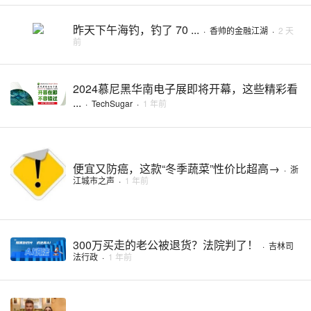
昨天下午海钓，钓了 70 ...
·
香帅的金融江湖
·
2 天
前
2024慕尼黑华南电子展即将开幕，这些精彩看
...
·
TechSugar
·
1 年前
便宜又防癌，这款“冬季蔬菜”性价比超高→
·
浙
江城市之声
·
1 年前
300万买走的老公被退货？法院判了！
·
吉林司
法行政
·
1 年前