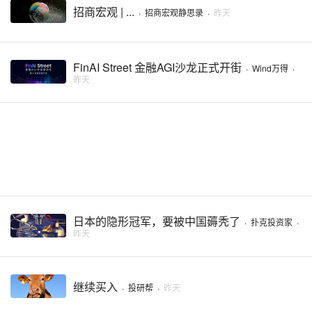
招商宏观 | ...
·
招商宏观静思录
·
昨天
FinAI Street 金融AGI沙龙正式开街
·
Wind万得
·
昨天
日本的隐形冠军，要被中国薅秃了
·
扑克投资家
·
昨天
继续买入
·
投研帮
·
昨天