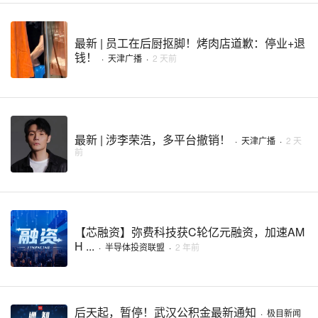
最新 | 员工在后厨抠脚！烤肉店道歉：停业+退
钱！
·
天津广播
·
2 天前
最新 | 涉李荣浩，多平台撤销！
·
天津广播
·
2 天
前
【芯融资】弥费科技获C轮亿元融资，加速AM
H ...
·
半导体投资联盟
·
2 年前
后天起，暂停！武汉公积金最新通知
·
极目新闻