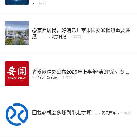
·
1 年前
@京西居民，好消息！苹果园交通枢纽重要进
展——
·
北京日报
·
1 年前
省委网信办公布2025年上半年“清朗”系列专 ...
·
北安市公安局
·
1 年前
回复@机会多赚到带走才算: ...
·
随云西东
·
1 年前