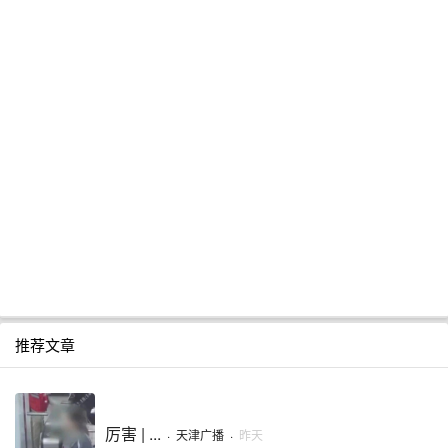
推荐文章
厉害 | ...
·
天津广播
·
昨天