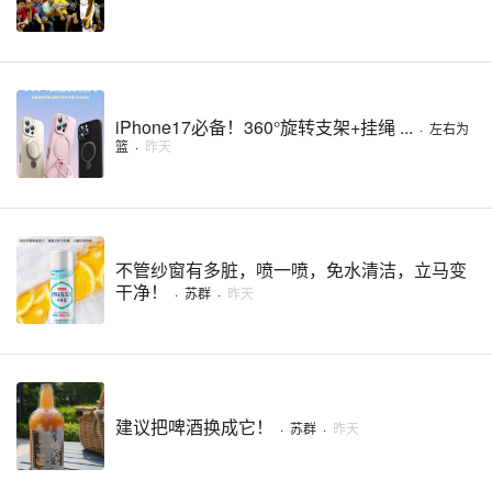
iPhone17必备！360°旋转支架+挂绳 ...
·
左右为
篮
·
昨天
不管纱窗有多脏，喷一喷，免水清洁，立马变
干净！
·
苏群
·
昨天
建议把啤酒换成它！
·
苏群
·
昨天