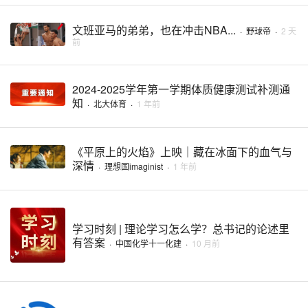
文班亚马的弟弟，也在冲击NBA...
·
野球帝
·
2 天
前
2024-2025学年第一学期体质健康测试补测通
知
·
北大体育
·
1 年前
《平原上的火焰》上映｜藏在冰面下的血气与
深情
·
理想国imaginist
·
1 年前
学习时刻 | 理论学习怎么学？总书记的论述里
有答案
·
中国化学十一化建
·
10 月前