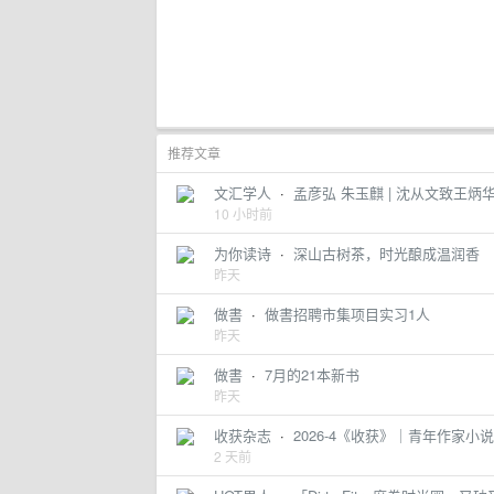
推荐文章
文汇学人
·
孟彦弘 朱玉麒 | 沈从文致王炳
10 小时前
为你读诗
·
深山古树茶，时光酿成温润香
昨天
做書
·
做書招聘市集项目实习1人
昨天
做書
·
7月的21本新书
昨天
收获杂志
·
2026-4《收获》｜青年作家
2 天前