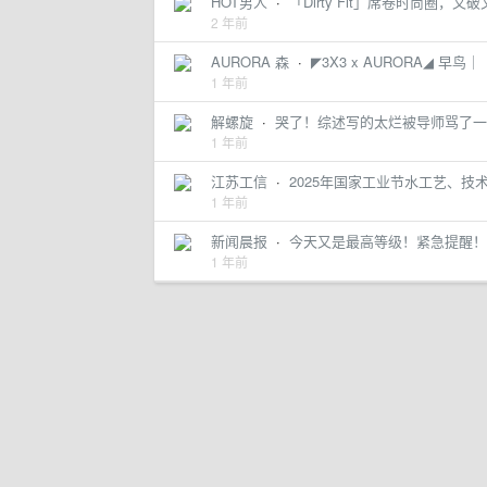
HOT男人
·
「Dirty Fit」席卷时尚圈，
2 年前
AURORA 森
·
◤3X3 x AURORA◢ 早鸟
1 年前
解螺旋
·
哭了！综述写的太烂被导师骂了一
1 年前
江苏工信
·
2025年国家工业节水工艺、技
1 年前
新闻晨报
·
今天又是最高等级！紧急提醒！
1 年前