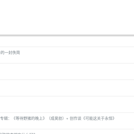
华的一封佚简
小说专辑：《等待野猪的晚上》（成昊勍）+ 创作谈《可能这关于永恒》