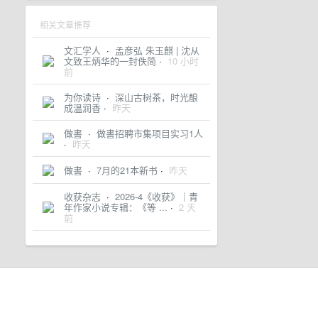
相关文章推荐
文汇学人
·
孟彦弘 朱玉麒 | 沈从
文致王炳华的一封佚简
·
10 小时
前
为你读诗
·
深山古树茶，时光酿
成温润香
·
昨天
做書
·
做書招聘市集项目实习1人
·
昨天
做書
·
7月的21本新书
·
昨天
收获杂志
·
2026-4《收获》｜青
年作家小说专辑：《等 ...
·
2 天
前