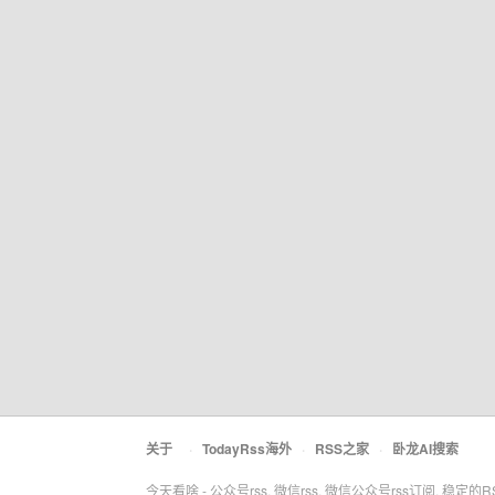
关于
·
TodayRss海外
·
RSS之家
·
卧龙AI搜索
今天看啥 - 公众号rss, 微信rss, 微信公众号rss订阅, 稳定的