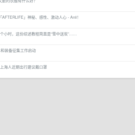
又破又脏的衣服有什么好？
｜「AFTERLIFE」神秘、感性、激动人心 - Anii！
个小时，这份综述教程简直是“雪中送炭”……
术和装备征集工作启动
上海人近期出行建议戴口罩