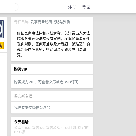
注册
登录
专栏名称:
云亭商业秘密战略与判例
解读民商事法律和司法解释，关注最高人民法
院和各省高级法院权威案例，发掘民商事案件
裁判规则、裁判观点以及对新颖、疑难案件的
裁判倾向性意见，裨益司法实践及应用法研
究。
购买VIP
购买成为VIP，可查看文章或者RSS订阅
提交新专栏
我也要提交微信公众号
今天看啥
公众号rss, 微信rss, 微信公众号rss订阅, 稳定的
RSS源