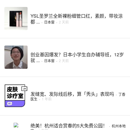
YSL圣罗兰全新裸粉细管口红，素颜，带妆涂
都 ...
·
日本窗
·
2 天前
创业基因爆发？日本小学生自办辅导班，12岁
就 ...
·
日本窗
·
2 天前
发缝宽、发际线后移，算「秃头」表现吗
·
丁香
医生
·
1 年前
绝美！杭州适合赏春的5大免费公园！
·
杭州本地