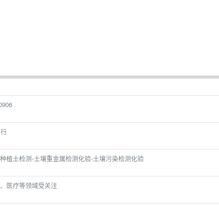
906
自行
种植土检测-土壤重金属检测化验-土壤污染检测化验
、医疗等领域受关注