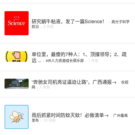
研究蜗牛粘液，发了一篇Science！
·
高分子科学
前沿
·
2 天前
单位里，最傻的7种人：1、顶撞领导；2、疏
远 ...
·
HR人力资源成长俱乐部
·
1 年前
“奔驰女司机亮证逼迫让路”，广西通报→
·
农视
网
·
1 年前
雨后抓紧时间防蚊灭蚊！必做清单→
·
广州番禺
发布
·
10 月前