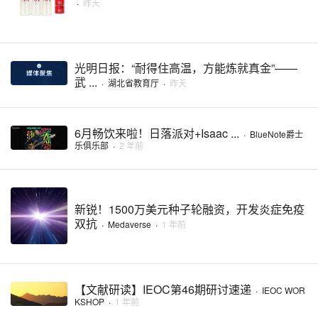
·
昨天
光明日报：“耐得住高温，方能炼就真金”——
武 ...
·
湖北省教育厅
·
昨天
6月畅饮来啦！日落派对+Isaac ...
·
BlueNote爵士
乐俱乐部
·
2 年前
新锐！1500万美元种子轮融资，开发炎症免疫
双抗
·
Medaverse
·
1 年前
【文献研读】IEOC第46期研讨速递
·
IEOC WOR
KSHOP
·
1 年前