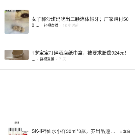
女子称沙琪玛吃出三颗连体假牙；厂家赔付50
0 ...
·
经视直播
·
18 小时前
1岁宝宝打碎酒店纸巾盒，被要求赔偿924元！
...
·
经视直播
·
昨天
SK-II神仙水小样30ml*3瓶，养出晶透 ...
·
日本窗