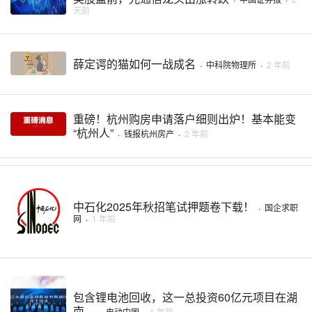
天前
薛定谔的猫如何一战成名
·
中科院物理所
·
2 年前
重磅！杭州购房申请落户细则出炉！基本能变
“杭州人”
·
钱报杭州房产
·
2 年前
中石化2025年秋招笔试押题卷下载！
·
国企求职
网
·
1 年前
包含锂电池回收，这一总投资60亿元项目在湖
南 ...
·
电动中国
·
1 年前